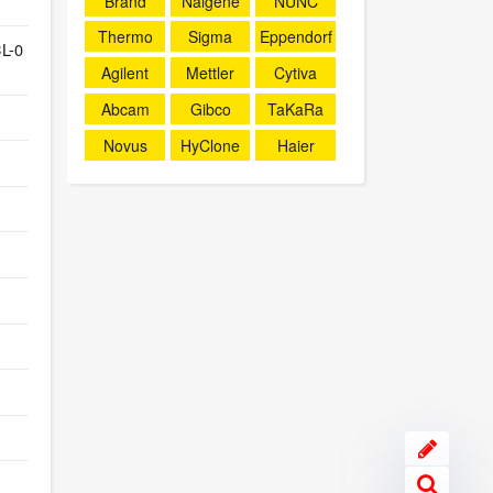
Brand
Nalgene
NUNC
Thermo
Sigma
Eppendorf
L-0
Agilent
Mettler
Cytiva
Abcam
Gibco
TaKaRa
Novus
HyClone
Haier