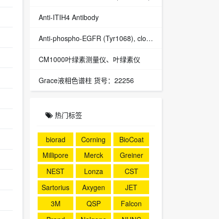
Anti-ITIH4 Antibody
Anti-phospho-EGFR (Tyr1068), clone EP774Y, Rabbit Monoclonal,Merck Millipore,货号：04-339
CM1000叶绿素测量仪、叶绿素仪
Grace液相色谱柱 货号：22256
热门标签
biorad
Corning
BioCoat
Millipore
Merck
Greiner
NEST
Lonza
CST
Sartorius
Axygen
JET
3M
QSP
Falcon