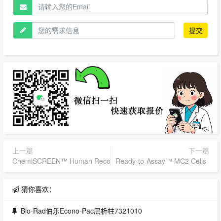
提交
上一篇
下一篇
ChemiSCREEN™ Human Recombinant MC2 Melanocortin Receptor 
Ready-to-Assay™ MC2 Cells - B
猜你喜欢：
Bio-Rad伯乐Econo-Pac层析柱7321010