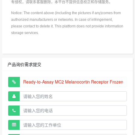
有侵权，请联系客服删除，本平台不提供信息校正和存储服务。
Notice: The content above (including the pictures if any)comes from
authorized manufacturers or networks. In case of infringement,
please contact to delete it. This platform does not provide information
storage services.
产品询价需求提交