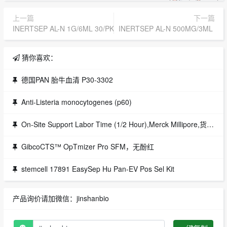
上一篇
下一篇
INERTSEP AL-N 1G/6ML 30/PK
INERTSEP AL-N 500MG/3ML 50/
猜你喜欢：
德国PAN 胎牛血清 P30-3302
Anti-Listeria monocytogenes (p60)
On-Site Support Labor Time (1/2 Hour),Merck Millipore,货号：600220
GibcoCTS™ OpTmizer Pro SFM，无酚红
stemcell 17891 EasySep Hu Pan-EV Pos Sel Kit
产品询价请加微信：jinshanbio