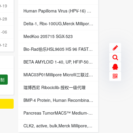
9-19
Human Papilloma Virus (HPV-16) Antigen, Recombinant >90%
0-28
Delta-1, Rbx-100UG,Merck Millipore,货号：AB15266
1-06
MedKoo 205715 SGX-523
9-12
Bio-Rad伯乐HSL9605 HS 96 FAST,CLR/WHT,no BARCODE
BETA AMYLOID 1-40, UP, HFIP-500UG,Merck Millipore,货号：AG962-500UG
MIAC03P01Millipore Microfil三联过滤系统MIAC03P01
复制
瑞博西尼 Ribociclib-授权一级代理
BMP-4 Protein, Human Recombinant Animal Free,Merck Millipore,1EA货号：GF302
Pancreas TumorMACS™ Medium-授权一级代理
CLK2, active, bulk,Merck Millipore,货号：14-774-K