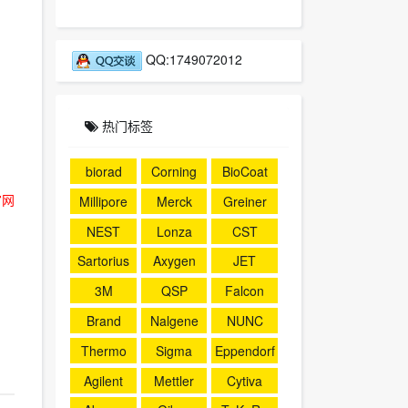
QQ:1749072012
热门标签
biorad
Corning
BioCoat
官网
Millipore
Merck
Greiner
NEST
Lonza
CST
Sartorius
Axygen
JET
3M
QSP
Falcon
Brand
Nalgene
NUNC
Thermo
Sigma
Eppendorf
Agilent
Mettler
Cytiva