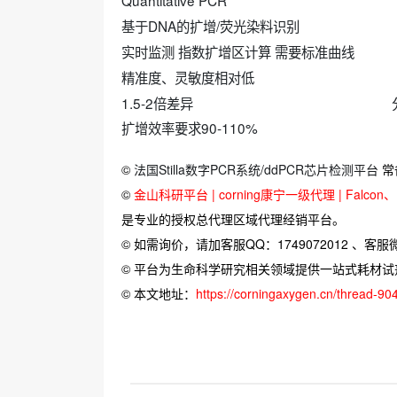
Quantitative PCR Di
基于DNA的扩增/荧光染料识别 基于
实时监测 指数扩增区计算 需要标准曲线 终
精准度、灵敏度相对低 精准度、灵敏
1.5-2倍差异 分析微
扩增效率要求90-110% 可高度
©
法国Stilla数字PCR系统/ddPCR芯片检测平台
常
©
金山科研平台 | corning康宁一级代理 | Falcon、Bi
是专业的授权总代理区域代理经销平台。
© 如需询价，请加客服QQ：1749072012 、客服微信：
© 平台为生命科学研究相关领域提供一站式耗材
© 本文地址：
https://corningaxygen.cn/thread-90