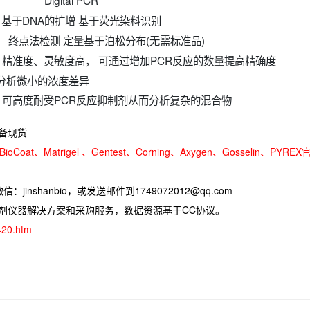
gital PCR
DNA的扩增 基于荧光染料识别
点法检测 定量基于泊松分布(无需标准品)
度高， 可通过增加PCR反应的数量提高精确度
小的浓度差异
耐受PCR反应抑制剂从而分析复杂的混合物
备现货
oCoat、Matrigel 、Gentest、Corning、Axygen、Gosselin、PYREX
jinshanbio，或发送邮件到1749072012@qq.com
试剂仪器解决方案和采购服务，数据资源基于CC协议。
420.htm