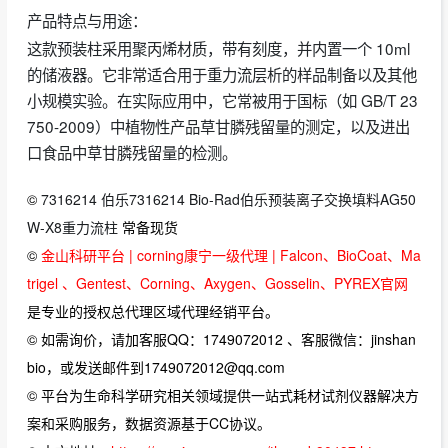
产品特点与用途：
这款预装柱采用聚丙烯材质，带有刻度，并内置一个 10ml
的储液器。它非常适合用于重力流层析的样品制备以及其他
小规模实验。在实际应用中，它常被用于国标（如 GB/T 23
750-2009）中植物性产品草甘膦残留量的测定，以及进出
口食品中草甘膦残留量的检测。
©
7316214 伯乐7316214 Bio-Rad伯乐预装离子交换填料AG50
W-X8重力流柱
常备现货
©
金山科研平台 | corning康宁一级代理 | Falcon、BioCoat、Ma
trigel 、Gentest、Corning、Axygen、Gosselin、PYREX官网
是专业的授权总代理区域代理经销平台。
© 如需询价，请加客服QQ：1749072012 、客服微信：jinshan
bio，或发送邮件到1749072012@qq.com
© 平台为生命科学研究相关领域提供一站式耗材试剂仪器解决方
案和采购服务，数据资源基于CC协议。