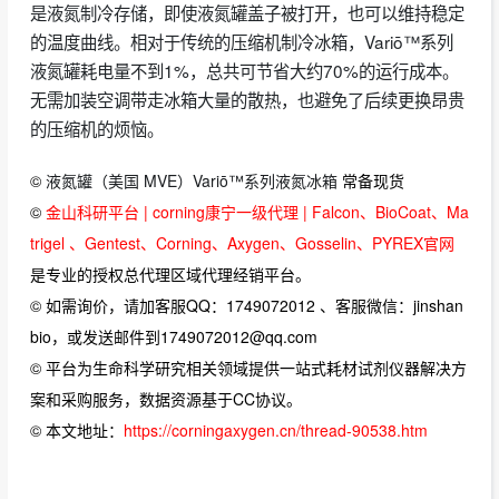
是液氮制冷存储，即使液氮罐盖子被打开，也可以维持稳定
的温度曲线。相对于传统的压缩机制冷冰箱，Variō™系列
液氮罐耗电量不到1%，总共可节省大约70%的运行成本。
无需加装空调带走冰箱大量的散热，也避免了后续更换昂贵
的压缩机的烦恼。
©
液氮罐（美国 MVE）Variō™系列液氮冰箱
常备现货
©
金山科研平台 | corning康宁一级代理 | Falcon、BioCoat、Ma
trigel 、Gentest、Corning、Axygen、Gosselin、PYREX官网
是专业的授权总代理区域代理经销平台。
© 如需询价，请加客服QQ：1749072012 、客服微信：jinshan
bio，或发送邮件到1749072012@qq.com
© 平台为生命科学研究相关领域提供一站式耗材试剂仪器解决方
案和采购服务，数据资源基于CC协议。
© 本文地址：
https://corningaxygen.cn/thread-90538.htm